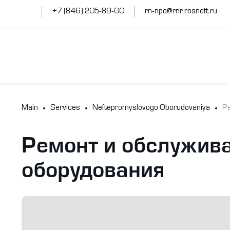
+7 (846) 205-89-00
rn-npo@rnr.rosneft.ru
Main
Services
Neftepromyslovogo Oborudovaniya
Р
Ремонт и обслужива
оборудования