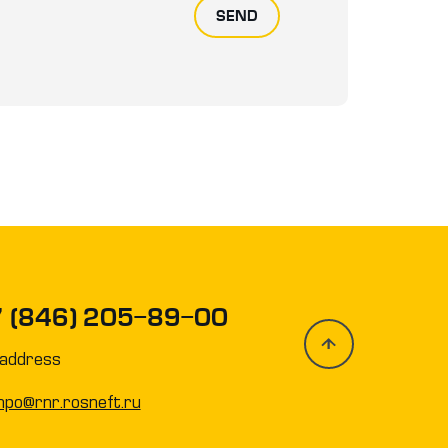
SEND
7 (846) 205-89-00
address
npo@rnr.rosneft.ru