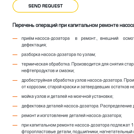
SEND REQUEST
Перечень операций при капитальном ремонте насос
приём насоса-дозатора в ремонт., внешний осмотр
дефектация;
разборка насоса-дозатора по узлам;
термическая обработка. Производится для снятия стар
нефтепродуктов и смазки;
дробеструйная обработка узлов насоса-дозатора. Про
от коррозии, старой краски и затвердевших остатков н
мойка узлов и деталей на моечной установке;
дефектовка деталей насоса-дозатора. Распределение д
ремонт и изготовление деталей насоса-дозатора;
при капитальном ремонте насоса-дозатора подлежат 
фторопластовые детали, подшипники, нагнетательный