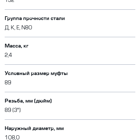
132
Группа прочности стали
Д, К, Е, N80
Масса, кг
2,4
Условный размер муфты
89
Резьба, мм (дюйм)
89 (3")
Наружный диаметр, мм
108,0