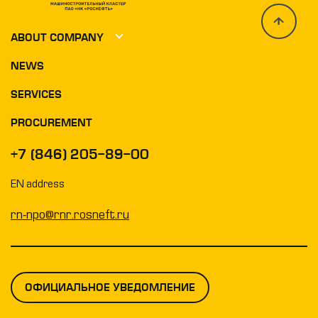
ABOUT COMPANY
NEWS
Photo and video
SERVICES
Geography activity
History
PROCUREMENT
Safety standards
+7 (846) 205-89-00
Quality management system
EN address
Vacancy
rn-npo@rnr.rosneft.ru
ОФИЦИАЛЬНОЕ УВЕДОМЛЕНИЕ