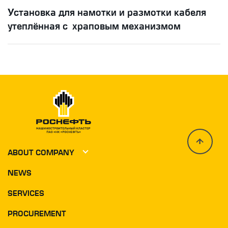
Установка для намотки и размотки кабеля
утеплённая с храповым механизмом
ABOUT COMPANY
NEWS
Photo and video
SERVICES
Geography activity
History
PROCUREMENT